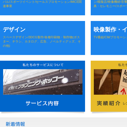
バル/スポーツイベント/セールスプロモーション/MICE関
ン/模擬店/映像機材/音
連事業
典・セレモニー/スポー
デザイン
映像製作・
スペースデザイン/3DCG製作/各種印刷物・制作物(ポス
TV番組/CM/プロモーシ
ター、チラシ、カタログ、広告、ノベルティグッズ、そ
の他)